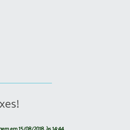
i
xes!
gem em 15/08/2018, às 14:44.