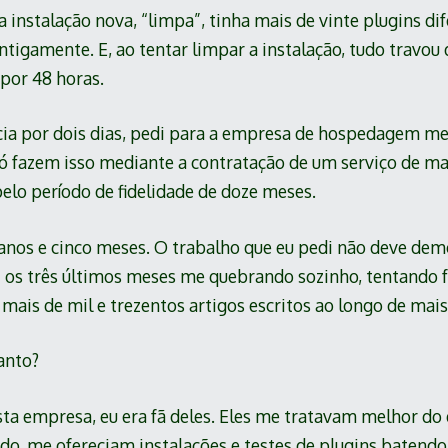
a instalação nova, “limpa”, tinha mais de vinte plugins d
tigamente. E, ao tentar limpar a instalação, tudo travou 
por 48 horas.
ia por dois dias, pedi para a empresa de hospedagem me
só fazem isso mediante a contratação de um serviço de m
elo período de fidelidade de doze meses.
e anos e cinco meses. O trabalho que eu pedi não deve de
i os três últimos meses me quebrando sozinho, tentando fa
mais de mil e trezentos artigos escritos ao longo de mais 
anto?
sta empresa, eu era fã deles. Eles me tratavam melhor do
do, me ofereciam instalações e testes de plugins batend