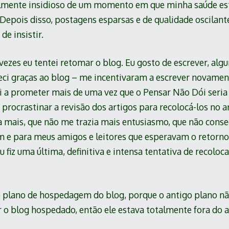
lmente insidioso de um momento em que minha saúde est
r. Depois disso, postagens esparsas e de qualidade oscila
de insistir.
 vezes eu tentei retomar o blog. Eu gosto de escrever, al
ci graças ao blog – me incentivaram a escrever novament
ei a prometer mais de uma vez que o Pensar Não Dói seri
procrastinar a revisão dos artigos para recolocá-los no a
mais, que não me trazia mais entusiasmo, que não consegu
m e para meus amigos e leitores que esperavam o retorn
u fiz uma última, definitiva e intensa tentativa de recol
o plano de hospedagem do blog, porque o antigo plano nã
 o blog hospedado, então ele estava totalmente fora do a