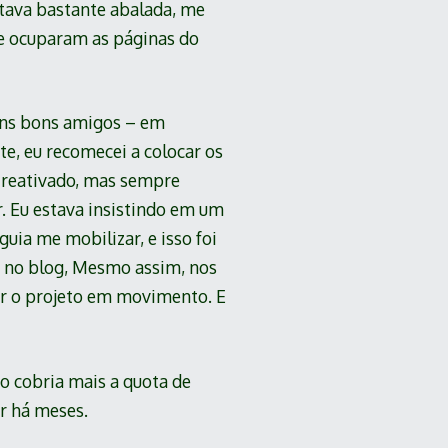
ava bastante abalada, me
nte ocuparam as páginas do
guns bons amigos – em
e, eu recomecei a colocar os
a reativado, mas sempre
r. Eu estava insistindo em um
ia me mobilizar, e isso foi
o no blog, Mesmo assim, nos
ocar o projeto em movimento. E
o cobria mais a quota de
r há meses.